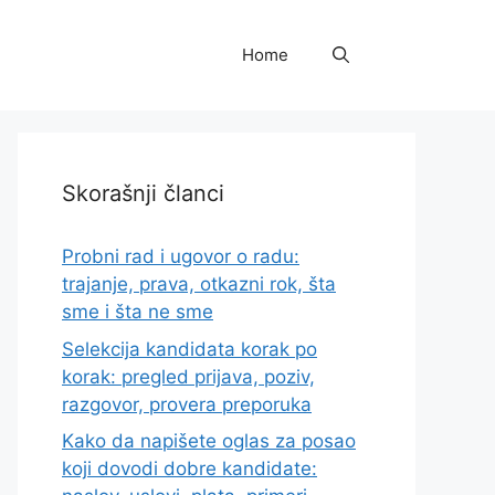
Home
Skorašnji članci
Probni rad i ugovor o radu:
trajanje, prava, otkazni rok, šta
sme i šta ne sme
Selekcija kandidata korak po
korak: pregled prijava, poziv,
razgovor, provera preporuka
Kako da napišete oglas za posao
koji dovodi dobre kandidate: