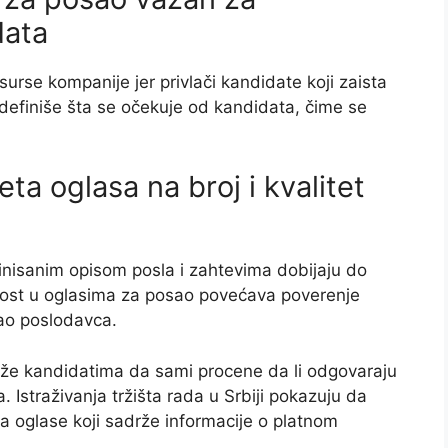
data
surse kompanije jer privlači kandidate koji zaista
definiše šta se očekuje od kandidata, čime se
teta oglasa na broj i kvalitet
finisanim opisom posla i zahtevima dobijaju do
tnost u oglasima za posao povećava poverenje
ao poslodavca.
e kandidatima da sami procene da li odgovaraju
ma. Istraživanja tržišta rada u Srbiji pokazuju da
 na oglase koji sadrže informacije o platnom