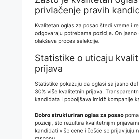
privlačenje pravih kandi
Kvalitetan oglas za posao štedi vreme i re
odgovaraju potrebama pozicije. On jasno 
olakšava proces selekcije.
Statistike o uticaju kvali
prijava
Statistike pokazuju da oglasi sa jasno de
30% više kvalitetnih prijava. Transparen
kandidata i poboljšava imidž kompanije k
Dobro strukturiran oglas za posao
pomaž
poziciji, što rezultira kvalitetnijim prijava
kandidati više cene i češće se prijavljuju
rasponu.