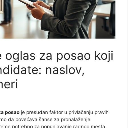
 oglas za posao koji
didate: naslov,
meri
za posao
je presudan faktor u privlačenju pravih
samo da povećava šanse za pronalaženje
 vreme potrebno za popunjavanje radnog mesta.