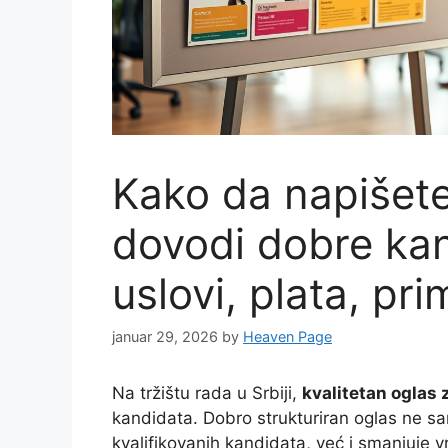
Kako da napišete
dovodi dobre kan
uslovi, plata, pri
januar 29, 2026
by
Heaven Page
Na tržištu rada u Srbiji,
kvalitetan oglas 
kandidata. Dobro strukturiran oglas ne 
kvalifikovanih kandidata, već i smanjuje