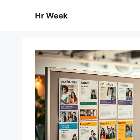
Skip
to
Hr Week
content