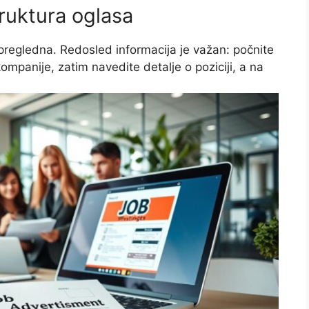
truktura oglasa
pregledna. Redosled informacija je važan: počnite
mpanije, zatim navedite detalje o poziciji, a na