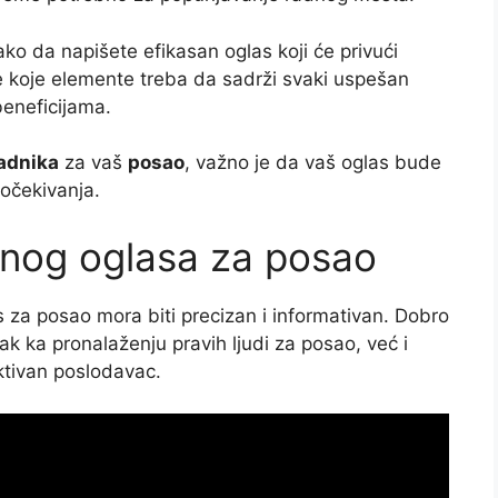
ko da napišete efikasan oglas koji će privući
 koje elemente treba da sadrži svaki uspešan
beneficijama.
adnika
za vaš
posao
, važno je da vaš oglas bude
 očekivanja.
anog oglasa za posao
as za posao mora biti precizan i informativan. Dobro
k ka pronalaženju pravih ljudi za posao, već i
ktivan poslodavac.