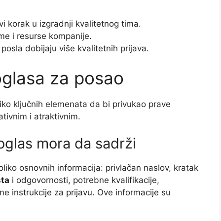
i korak u izgradnji kvalitetnog tima.
me i resurse kompanije.
osla dobijaju više kvalitetnih prijava.
oglasa za posao
ko ključnih elemenata da bi privukao prave
tivnim i atraktivnim.
 oglas mora da sadrži
liko osnovnih informacija: privlačan naslov, kratak
ta
i odgovornosti, potrebne kvalifikacije,
sne instrukcije za prijavu. Ove informacije su