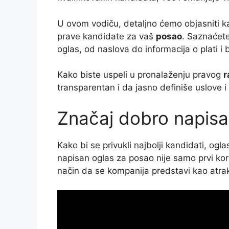
U ovom vodiču, detaljno ćemo objasniti ka
prave kandidate za vaš
posao
. Saznaćete
oglas, od naslova do informacija o plati i 
Kako biste uspeli u pronalaženju pravog
r
transparentan i da jasno definiše uslove i
Značaj dobro napis
Kako bi se privukli najbolji kandidati, ogl
napisan oglas za posao nije samo prvi kora
način da se kompanija predstavi kao atra