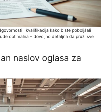
govornosti i kvalifikacija kako biste poboljšali
bude optimalna – dovoljno detaljna da pruži sve
čan naslov oglasa za