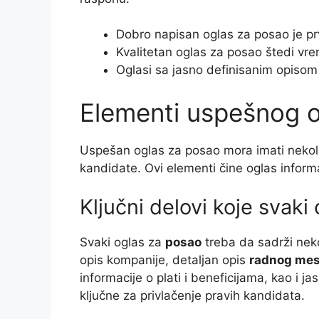
Dobro napisan oglas za posao je prv
Kvalitetan oglas za posao štedi vre
Oglasi sa jasno definisanim opisom p
Elementi uspešnog 
Uspešan oglas za posao mora imati nekoli
kandidate. Ovi elementi čine oglas informa
Ključni delovi koje svaki
Svaki oglas za
posao
treba da sadrži neko
opis kompanije, detaljan opis
radnog mes
informacije o plati i beneficijama, kao i ja
ključne za privlačenje pravih kandidata.