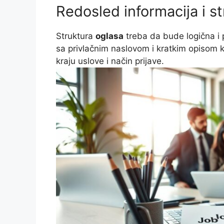
Redosled informacija i s
Struktura
oglasa
treba da bude logična i 
sa privlačnim naslovom i kratkim opisom ko
kraju uslove i način prijave.